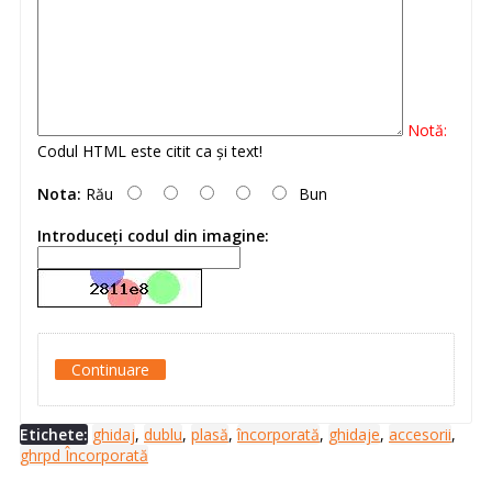
Notă:
Codul HTML este citit ca şi text!
Nota:
Rău
Bun
Introduceţi codul din imagine:
Continuare
Etichete:
ghidaj
,
dublu
,
plasă
,
încorporată
,
ghidaje
,
accesorii
,
ghrpd Încorporată