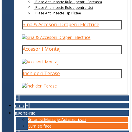
Plase Anti Insecte Rulou pentru Fereasta
Plase Anti Insecte Rulou pentru Usi
Plase Anti Insecte Tip Plisee
Sina & Accesorii Draperii Electrice
Accesorii Montaj
Închideri Terase
+
+
BLOG
INFO TEHNIC
Setari si Montaje Automatizari
Cum se face