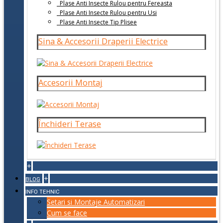
Plase Anti Insecte Rulou pentru Fereasta
Plase Anti Insecte Rulou pentru Usi
Plase Anti Insecte Tip Plisee
Sina & Accesorii Draperii Electrice
Accesorii Montaj
Închideri Terase
+
+
BLOG
INFO TEHNIC
Setari si Montaje Automatizari
Cum se face