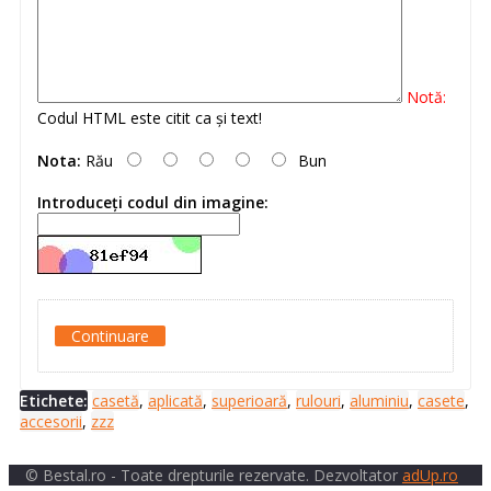
Notă:
Codul HTML este citit ca şi text!
Nota:
Rău
Bun
Introduceţi codul din imagine:
Continuare
Etichete:
casetă
,
aplicată
,
superioară
,
rulouri
,
aluminiu
,
casete
,
accesorii
,
zzz
© Bestal.ro - Toate drepturile rezervate. Dezvoltator
adUp.ro