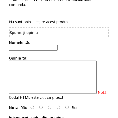
comanda.
Nu sunt opinii despre acest produs.
Spune-ţi opinia
Numele tău:
Opinia ta:
Notă:
Codul HTML este citit ca şi text!
Nota:
Rău
Bun
Introduceţi codul din imagine: