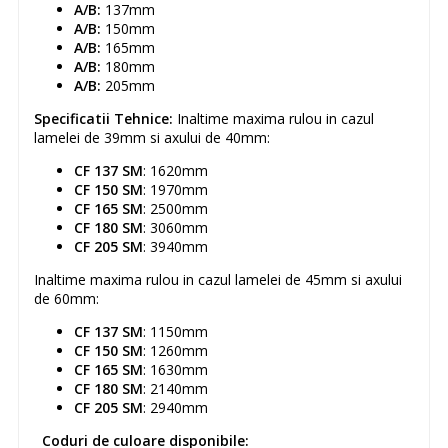
A/B:
137mm
A/B:
150mm
A/B:
165mm
A/B:
180mm
A/B:
205mm
Specificatii Tehnice:
Inaltime maxima rulou in cazul
lamelei de 39mm si axului de 40mm:
CF 137 SM
: 1620mm
CF 150 SM
: 1970mm
CF 165 SM
: 2500mm
CF 180 SM
: 3060mm
CF 205 SM
: 3940mm
Inaltime maxima rulou in cazul lamelei de 45mm si axului
de 60mm:
CF 137 SM
: 1150mm
CF 150 SM
: 1260mm
CF 165 SM
: 1630mm
CF 180 SM
: 2140mm
CF 205 SM
: 2940mm
Coduri de culoare disponibile: