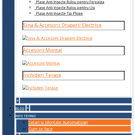
Plase Anti Insecte Rulou pentru Fereasta
Plase Anti Insecte Rulou pentru Usi
Plase Anti Insecte Tip Plisee
Sina & Accesorii Draperii Electrice
Accesorii Montaj
Închideri Terase
+
+
BLOG
INFO TEHNIC
Setari si Montaje Automatizari
Cum se face