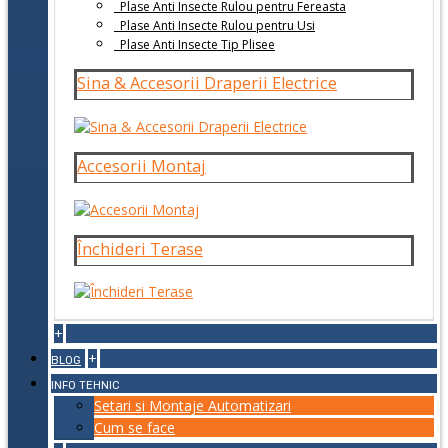
Plase Anti Insecte Rulou pentru Fereasta
Plase Anti Insecte Rulou pentru Usi
Plase Anti Insecte Tip Plisee
Sina & Accesorii Draperii Electrice
Accesorii Montaj
Închideri Terase
+
+
BLOG
INFO TEHNIC
Setari si Montaje Automatizari
Cum se face