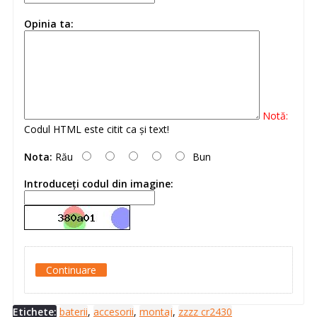
Opinia ta:
Notă:
Codul HTML este citit ca şi text!
Nota:
Rău
Bun
Introduceţi codul din imagine:
Continuare
Etichete:
baterii
,
accesorii
,
montaj
,
zzzz cr2430