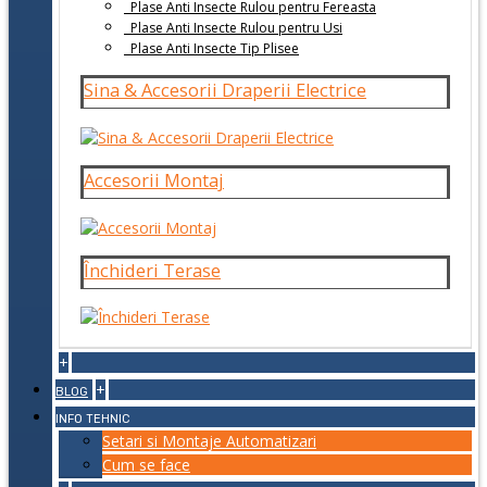
Plase Anti Insecte Rulou pentru Fereasta
Plase Anti Insecte Rulou pentru Usi
Plase Anti Insecte Tip Plisee
Sina & Accesorii Draperii Electrice
Accesorii Montaj
Închideri Terase
+
+
BLOG
INFO TEHNIC
Setari si Montaje Automatizari
Cum se face