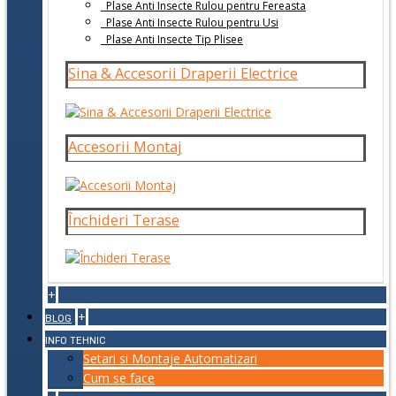
Plase Anti Insecte Rulou pentru Fereasta
Plase Anti Insecte Rulou pentru Usi
Plase Anti Insecte Tip Plisee
Sina & Accesorii Draperii Electrice
Accesorii Montaj
Închideri Terase
+
+
BLOG
INFO TEHNIC
Setari si Montaje Automatizari
Cum se face