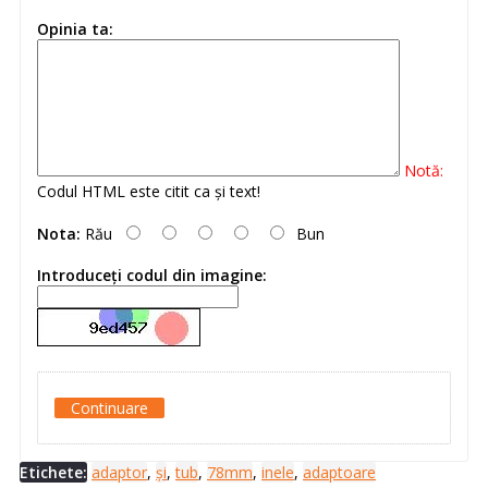
Opinia ta:
Notă:
Codul HTML este citit ca şi text!
Nota:
Rău
Bun
Introduceţi codul din imagine:
Continuare
Etichete:
adaptor
,
și
,
tub
,
78mm
,
inele
,
adaptoare